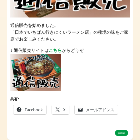
八
平
の
食
通信販売を始めました。
堂
「日本でいちばん行きにくいラーメン店」の秘境の味をご家
【本
庭でお楽しみください。
店】
↓ 通信販売サイトは
こちら
からどうぞ
（長
柄
町）
ら
ー
め
ん
共有:
八
Facebook
X
メールアドレス
平
（長
南
町）
pickup