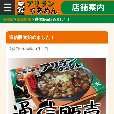
総
合
案
HOME
>
最新情報
>
通信販売始めました！
内
『ア
通信販売始めました！
リ
ラ
ン
投稿日: 2024年10月28日
ら
ー
め
ん』
と
は
店
舗
案
内