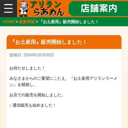
総
合
案
HOME
>
最新情報
>
『お土産用』販売開始しました！
内
『ア
『お土産用』販売開始しました！
リ
ラ
ン
投稿日: 2024年10月05日
ら
ー
お待たせしました！
め
みなさまからのご要望にこたえ、『お土産用アリランラーメ
ん』
ン』を開発し、
と
は
お店での販売を開始しました。
店
↓ 通信販売も始めました！
舗
案
内