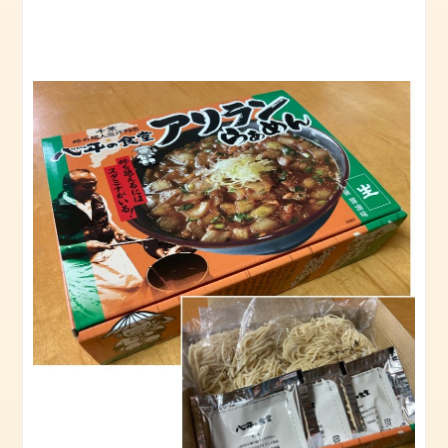
八
平
の
食
堂
【本
店】
（長
柄
町）
ら
ー
め
ん
八
平
（長
南
町）