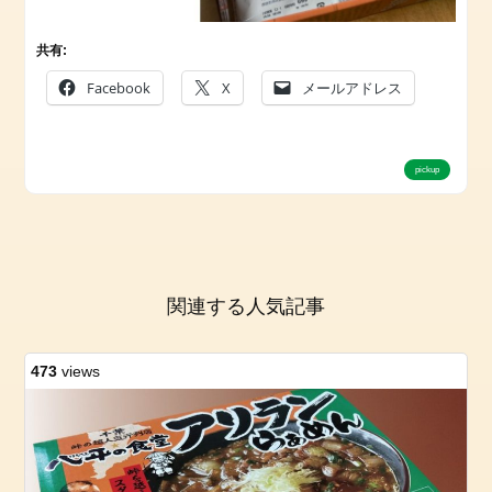
問
い
合
共有:
わ
Facebook
X
メールアドレス
せ
pickup
関連する人気記事
473
views