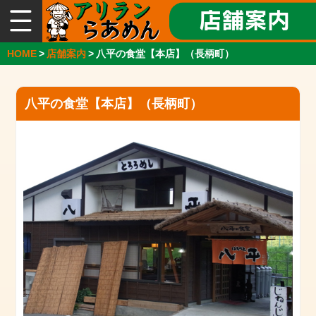
総
合
案
HOME
>
店舗案内
>
八平の食堂【本店】（長柄町）
内
『ア
八平の食堂【本店】（長柄町）
リ
ラ
ン
ら
ー
め
ん』
と
は
店
舗
案
内