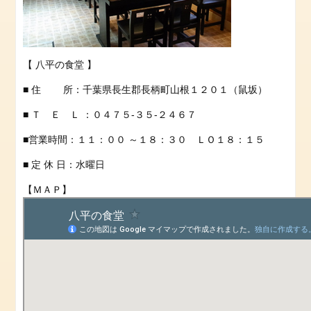
問
い
合
わ
せ
【 八平の食堂 】
■ 住 所：千葉県長生郡長柄町山根１２０１（鼠坂）
■ Ｔ Ｅ Ｌ ：０４７５-３５-２４６７
■営業時間：１１：００ ～１８：３０ ＬＯ１８：１５
■ 定 休 日：水曜日
【ＭＡＰ】