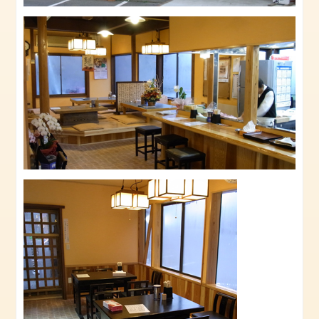
八
平
の
食
堂
【本
店】
（長
柄
町）
ら
ー
め
ん
八
平
（長
南
町）